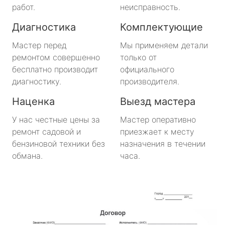
Будогощь
работ.
неисправность.
Диагностика
Комплектующие
Важины
Мастер перед
Мы применяем детали
Виллози
ремонтом совершенно
только от
бесплатно производит
официального
Вознесенье
диагностику.
производителя.
Наценка
Выезд мастера
Вырица
У нас честные цены за
Мастер оперативно
Дружная Горка
ремонт садовой и
приезжает к месту
бензиновой техники без
назначения в течении
Дубровка
обмана.
часа.
Ефимовский
имени Морозова
имени Свердлова