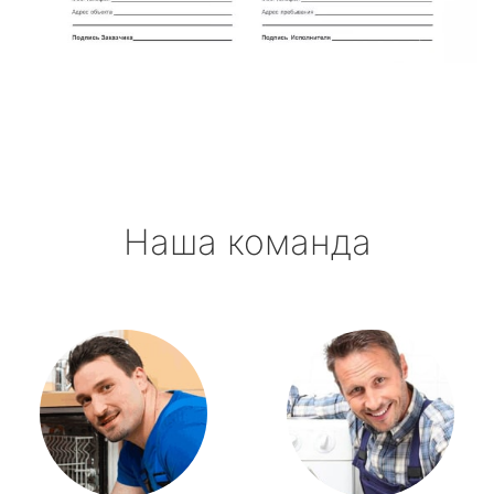
Павлово
Приладожский
Рахья
Рощино
Наша команда
Рябово
Свирьстрой
Сиверский
Синявино
Советский