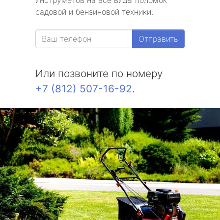
инструметов на все виды поломок
садовой и бензиновой техники.
Белоостров
Отправить
Молодежное
Солнечное
Или позвоните по номеру
+7 (812) 507-16-92
.
Комарово
Усть-Ижора
Саперный
Петро-Славянка
Тярлево
Смолячково