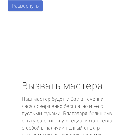
Развернуть
Парголово
Металлострой
Стрельна
Песочный
Понтонный
Вызвать мастера
Левашово
Наш мастер будет у Вас в течении
Лисий Нос
часа совершенно бесплатно и не с
пустыми руками. Благодаря большому
Репино
опыту за спиной у специалиста всегда
с собой в наличии полный спектр
Александровская