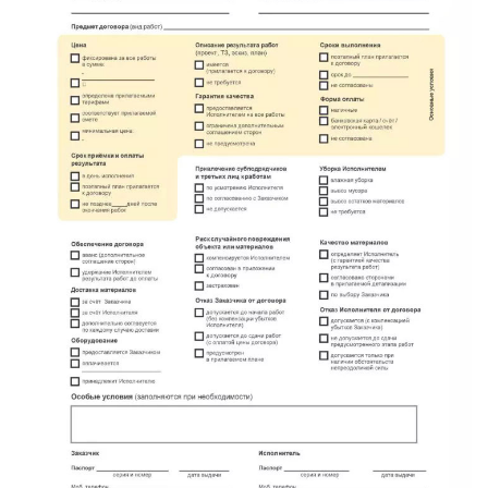
Красный Бор
Кузнечное
Кузьмоловский
Лебяжье
Лесогорский
Мга
Назия
Никольский
Новоселье