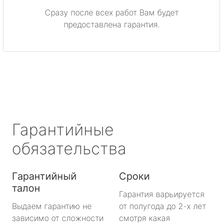
Светогорск
Сразу после всех работ Вам будет
предоставлена гарантия.
Сертолово
Сланцы
Сосновый Бор
Сясьстрой
Гарантийные
Тихвин
обязательства
Тосно
Гарантийный
Сроки
Шлиссельбург
талон
Гарантия варьируется
Большая Ижора
Выдаем гарантию не
от полугода до 2-х лет
зависимо от сложности
смотря какая