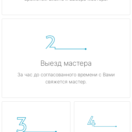
Ивангород
Каменногорск
Кингисепп
Кириши
Выезд мастера
Кировск
За час до согласованного времени с Вами
Коммунар
свяжется мастер.
Кудрово
Лодейное Поле
Луга