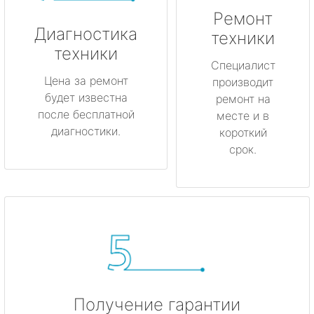
Любань
Ремонт
Диагностика
техники
Мурино
техники
Специалист
Цена за ремонт
производит
Никольское
будет известна
ремонт на
после бесплатной
месте и в
Новая Ладога
диагностики.
короткий
срок.
Отрадное
Пикалёво
Подпорожье
Приморск
Приозерск
Получение гарантии