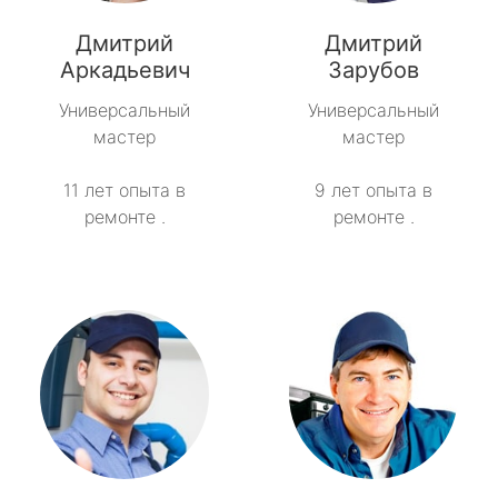
Тайцы
Дмитрий
Дмитрий
Аркадьевич
Зарубов
Токсово
Универсальный
Универсальный
мастер
мастер
Толмачёво
11 лет опыта в
9 лет опыта в
Ульяновка
ремонте .
ремонте .
Фёдоровское
Форносово
Янино-1