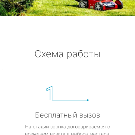
Ушково
Серово
Бокситогорск
Схема работы
Волосово
Волхов
Всеволожск
Выборг
Высоцк
Бесплатный вызов
На стадии звонка договариваемся с
Гатчина
временем визита и выбора мастера.